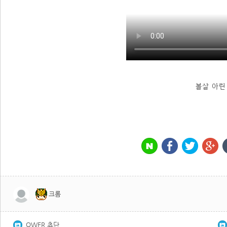
볼살 아린
크롬
QWER 쵸단