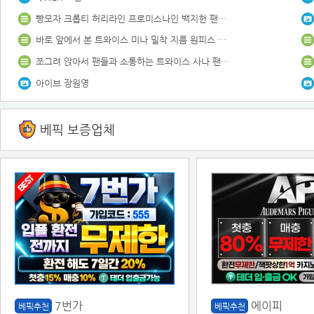
빵모자 크롭티 허리라인 프로미스나인 백지헌 팬사인회 포토타임
바로 앞에서 본 트와이스 미나 밀착 지름 원피스 몸매
쪼그려 앉아서 팬들과 소통하는 트와이스 사나 팬서비스
아이브 장원영
베픽 보증업체
7번가
에이피
베픽추천
베픽추천