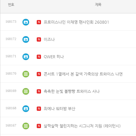
번호
제목
프로미스나인 이채영 팬사인회 260801
168173
N
이즈나
168172
N
QWER 히나
168171
N
콘서트 1열에서 본 갈색 가죽의상 트와이스 나연
168170
N
촉촉한 눈빛 볼빵빵 트와이스 사나
168169
N
최예나 워터밤 부산
168168
N
살짝살짝 챌린지하는 시그니처 지원 (레이턴시)
168167
N