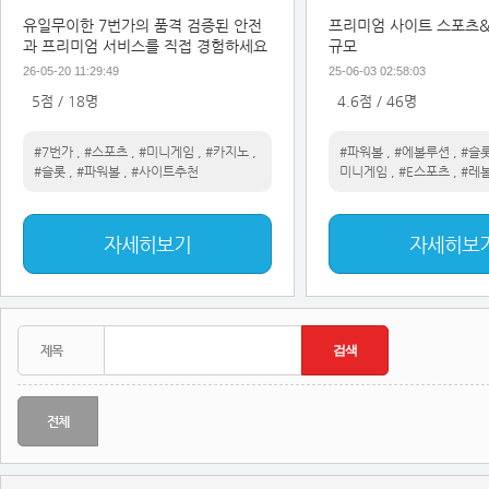
유일무이한 7번가의 품격 검증된 안전
프리미엄 사이트 스포츠
과 프리미엄 서비스를 직접 경험하세요
규모
26-05-20 11:29:49
25-06-03 02:58:03
5점 / 18명
4.6점 / 46명
#7번가
,
#스포츠
,
#미니게임
,
#카지노
,
#파워볼
,
#에볼루션
,
#슬
#슬롯
,
#파워볼
,
#사이트추천
미니게임
,
#E스포츠
,
#레
자세히보기
자세히보
전체