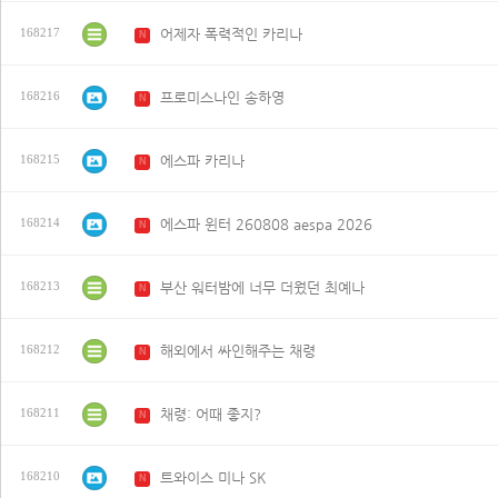
어제자 폭력적인 카리나
168217
N
프로미스나인 송하영
168216
N
에스파 카리나
168215
N
에스파 윈터 260808 aespa 2026
168214
N
부산 워터밤에 너무 더웠던 최예나
168213
N
해외에서 싸인해주는 채령
168212
N
채령: 어때 좋지?
168211
N
트와이스 미나 SK
168210
N