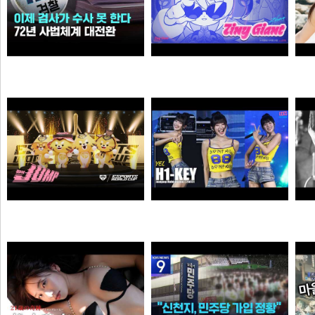
이제 검사가 직접 수사 못 한다…72년 사법체계 대전환421421
자오 EP 「Tiny Giant」 | 젠레스 존 제로
가습기
픽샤워
젠랑이
하이키 옐 직캠 #YEL #H1KEY @260731 정읍물빛축제 ♬ 여름이었다 (Summer Was You)
듣
물음표
픽도리