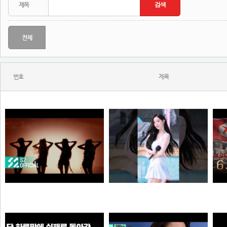
전체
번호
제목
KISS OF LIFE (키스오브라이프) 'SWEAT' Official Music Video
와...ㅈㄴ좋다
N
N
N
원빈해설위원
해골