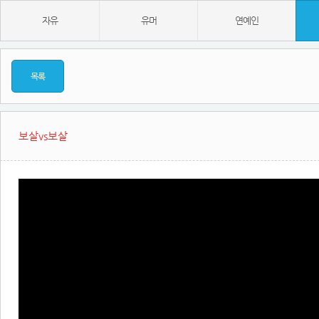
자유
유머
연예인
목록
보살vs보살