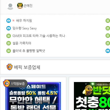
손예진
배우 하지원
N
임수향 Sexy Sexy
QWER 피크로 타짜 기술 사용하는 히나
설윤 가죽치마
홀터넥 츄 볼빵빵 얼빡샷
베픽 보증업체
1억원보증