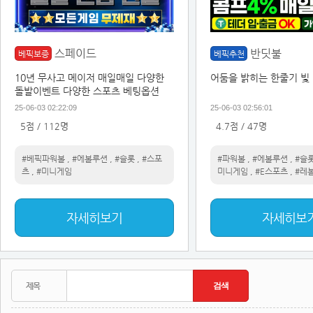
스페이드
반딧불
베픽보증
베픽추천
10년 무사고 메이저 매일매일 다양한
어둠을 밝히는 한줄기 빛
돌발이벤트 다양한 스포츠 베팅옵션
25-06-03 02:22:09
25-06-03 02:56:01
5점 / 112명
4.7점 / 47명
#베픽파워볼
,
#에볼루션
,
#슬롯
,
#스포
#파워볼
,
#에볼루션
,
#슬
츠
,
#미니게임
미니게임
,
#E스포츠
,
#레
자세히보기
자세히보