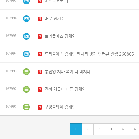
에스파 카리나
167997
N
배우 진기주
167996
N
트리플에스 김채연
167995
N
트리플에스 김채연 맨시티 경기 인터뷰 진행 260805
167994
N
홍진영 치마 속이 다 비치네
167993
N
진짜 체급이 다른 김채연
167992
N
쿠팡플레이 김채연
167991
N
1
2
3
4
5
6