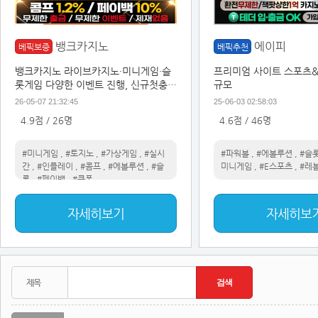
뱅크카지노
에이피
베픽보증
베픽추천
뱅크카지노 라이브카지노·미니게임·슬
프리미엄 사이트 스포츠
롯게임 다양한 이벤트 진행, 신규첫충·
규모
재충·페이백·콤프 지급 혜택과 빠른충전
26-05-07 21:32:45
25-06-03 02:58:03
무제한환전 지원
4.9점 / 26명
4.6점 / 46명
#미니게임
,
#토지노
,
#가상게임
,
#실시
#파워볼
,
#에볼루션
,
#슬
간
,
#인플레이
,
#콤프
,
#에볼루션
,
#슬
미니게임
,
#E스포츠
,
#레
롯
,
#페이백
,
#쿠폰
자세히보기
자세히보