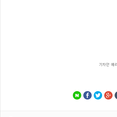
기차안 예