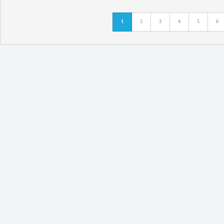
1
2
3
4
5
6