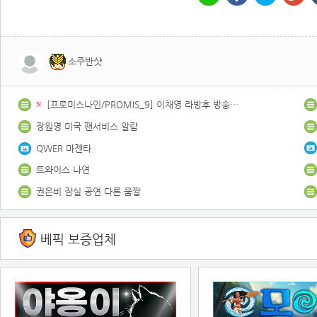
소주반샷
[프로미스나인/PROMIS_9] 이채영 라방후 방송사고 순간포착...일어
N
장원영 미국 팬서비스 알람
QWER 마젠타
트와이스 나연
권은비 잠실 공연 다른 움짤
베픽 보증업체