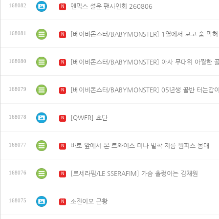
엔믹스 설윤 팬사인회 260806
168082
N
168081
N
168080
N
168079
N
[QWER] 쵸단
168078
N
바로 앞에서 본 트와이스 미나 밀착 지름 원피스 몸매
168077
N
[르세라핌/LE SSERAFIM] 가슴 출렁이는 김채원
168076
N
소진이모 근황
168075
N