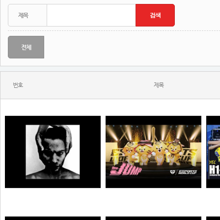
전체
번호
제목
MONSTA - Holdin' On (Skrillex & Nero Remix)
젠랑이
N
N