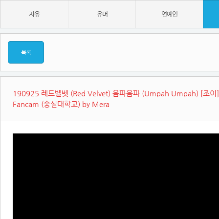
자유
유머
연예인
목록
190925 레드벨벳 (Red Velvet) 음파음파 (Umpah Umpah) [조이
Fancam (숭실대학교) by Mera