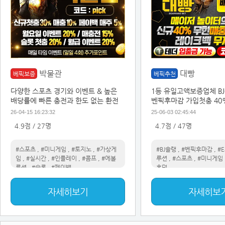
박물관
대빵
베픽보증
베픽추천
다양한 스포츠 경기와 이벤트 & 높은
1등 유일고액보증업체 B
배당률에 빠른 충전과 한도 없는 환전
벤픽후마감 가입첫충 40
벤트
26-04-15 16:23:32
25-06-03 02:45:44
4.9점 / 27명
4.7점 / 47명
#스포츠
,
#미니게임
,
#토지노
,
#가상게
#BJ솔랭
,
#벤픽후마감
,
#
임
,
#실시간
,
#인플레이
,
#콤프
,
#에볼
루션
,
#스포츠
,
#미니게임
루션
,
#슬롯
,
#페이백
홀덤
자세히보기
자세히보