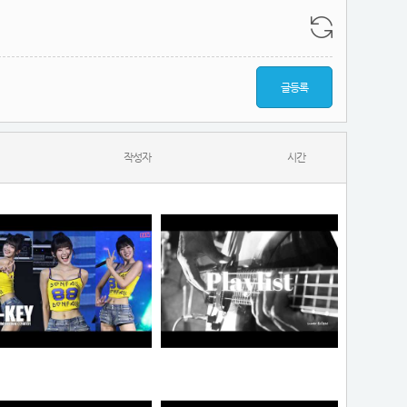
글등록
작성자
시간
하이키 옐 직캠 #YEL #H1KEY @260731 정읍물빛축제 ♬ 여름이었다 (Summer Was You)
듣게