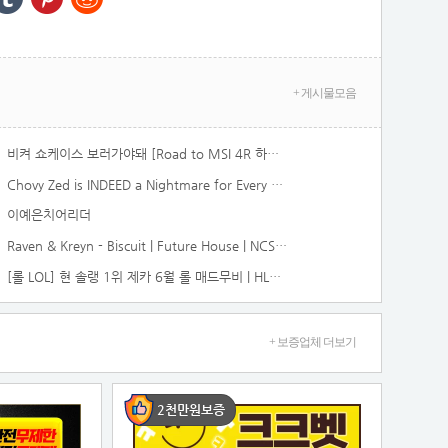
+ 게시물모음
비켜 쇼케이스 보러가야돼 [Road to MSI 4R 하이라이트]
Chovy Zed is INDEED a Nightmare for Every Mid Laner | LoL Stream
이예은치어리더
Raven & Kreyn - Biscuit | Future House | NCS - Copyright Free Music
[롤 LOL] 현 솔랭 1위 제카 6월 롤 매드무비 | HLE Zeka Montage 2026
+ 보증업체 더보기
2천만원보증