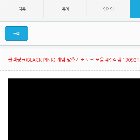
자유
유머
연예인
목록
블랙핑크(BLACK PINK) 게임 맞추기 + 토크 모음 4K 직캠 19092