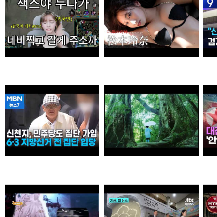
엘프녀가 롤하다 극대노하게된 이유
【#松本玲奈】話題のショートドラマ出演女優が待望の水着グラビアに挑戦！――デジタル写真集『21歳の奇跡』好評発売中！ Reina Matsumoto
오타쿠
타짜신정환
신천지, 6·3 지방선거 전 민주당 집단 입당…수도권 지역
[원작] 지금 만나러 갑니다 OST -시간을 넘어서
누
떨어진원숭이
아이언맨