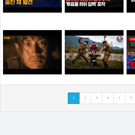
인천 한 선관위 사무실 직원 숨진 채…유서 발견 [
합수본, 선관위 압수수색…'투표율 허위 입력' 포착
곰비서
타짜신정환
고지전 – 정전협정 (10/10) | 신하균 류승룡
북한군 도끼 만행, 한반도 전쟁 직전까지 갔던 그날
1
2
3
4
5
6
타짜신정환
떨어진원숭이