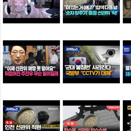
Call Of Silence - Clear Sky remix • Cover: Mirai | Atack on titan ost | Cover - Vtuber
더 있는 거 아냐?" 압수수색 다음 날...충청 선관위서도 '숫자 맞추기' 포착
탈
타짜신정환
애플
"이제 선관위 해명 못 믿어요" 뒤집어진 주진우 무슨 일이길래
'군대 불침번' 사라진다… 국방부 "CCTV로 대체 가능"
타짜신정환
크롬