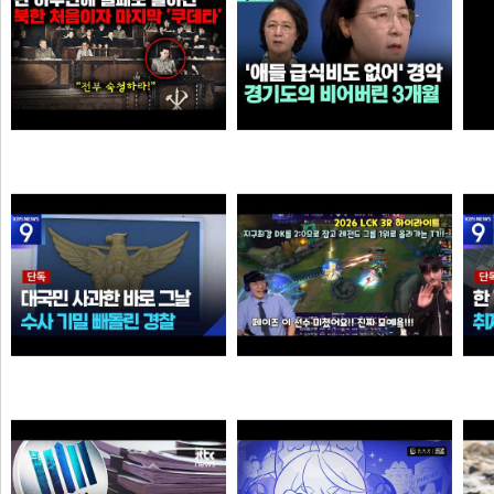
북한에 그나마 남아 있었던 민주주의가 완전히 삭제되고 김일성이 권력을 잡게 된 결정적인 사건
살다살다 미애가 불쌍해 보이는 날도 있구나 ㅋㅋㅋㅋ
추
오타쿠
손예진
[단독] ‘장윤기’ 논란인데…‘경찰관 뺑소니’ 수사 빼돌린 경찰
Welcome, GEN G Peyz
크롬
소주반샷