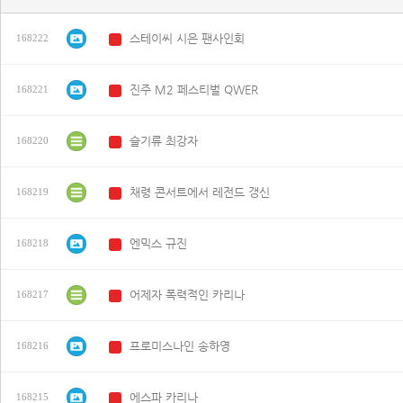
스테이씨 시은 팬사인회
168222
N
진주 M2 페스티벌 QWER
168221
N
슬기류 최강자
168220
N
채령 콘서트에서 레전드 갱신
168219
N
엔믹스 규진
168218
N
어제자 폭력적인 카리나
168217
N
프로미스나인 송하영
168216
N
에스파 카리나
168215
N