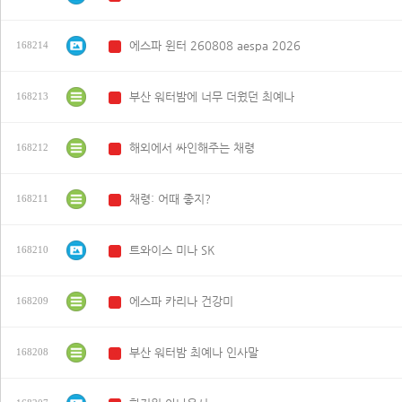
에스파 윈터 260808 aespa 2026
168214
N
부산 워터밤에 너무 더웠던 최예나
168213
N
해외에서 싸인해주는 채령
168212
N
채령: 어때 좋지?
168211
N
트와이스 미나 SK
168210
N
에스파 카리나 건강미
168209
N
부산 워터밤 최예나 인사말
168208
N