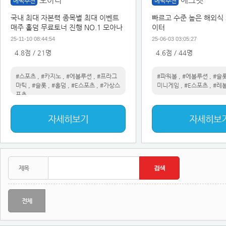
모아나
에그벳
베픽추천
베픽추천
국내 최대 자본력 종목별 최대 이벤트
빠르고 수준 높은 해외식 
매주 홀덤 무료토너 진행 NO.1 모아나
이터
25-11-10 08:44:54
25-06-03 03:05:27
4.8점 / 21명
4.6점 / 44명
#스포츠
,
#카지노
,
#에볼루션
,
#프라그
#파워볼
,
#에볼루션
,
#슬
마틱
,
#슬롯
,
#홀덤
,
#E스포츠
,
#가상스
미니게임
,
#E스포츠
,
#레
포츠
자세히보기
자세히보
전체