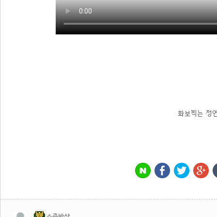
화보찍는 정
소주반샷