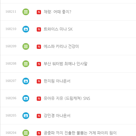
채령: 어때 좋지?
168211
N
트와이스 미나 SK
168210
N
에스파 카리나 건강미
168209
N
부산 워터밤 최예나 인사말
168208
N
한지원 아나운서
168207
N
유아유 지유 (드림캐쳐) SNS
168206
N
강민경 아나운서
168205
N
공중파 까지 진출한 불뿜는 거제 파이리 원이
168204
N