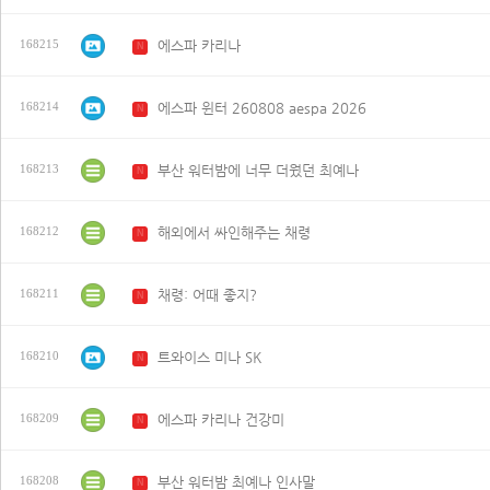
에스파 카리나
168215
N
에스파 윈터 260808 aespa 2026
168214
N
부산 워터밤에 너무 더웠던 최예나
168213
N
해외에서 싸인해주는 채령
168212
N
채령: 어때 좋지?
168211
N
트와이스 미나 SK
168210
N
에스파 카리나 건강미
168209
N
부산 워터밤 최예나 인사말
168208
N