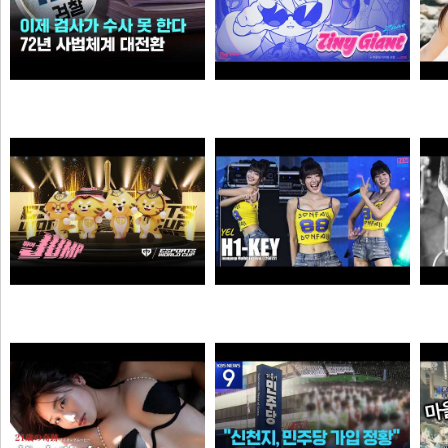
이제 검사가 직접 수사 못 한다…72년 사법체계 대전환421421
자오 EP 「Tiny Giant」 | 젠레스 존 제로
가습기
픽샤워
젠랑이
하이키 옐 직캠 #YEL #H1KEY @260731 정읍물빛축제 ♬ 여름이었다 (Summer Was You)
듣
물음표
픽도리