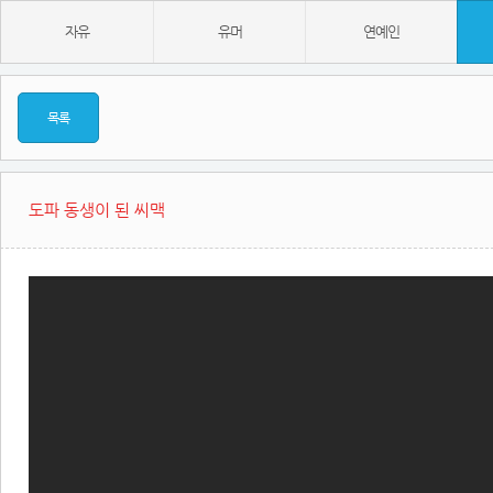
자유
유머
연예인
목록
도파 동생이 된 씨맥