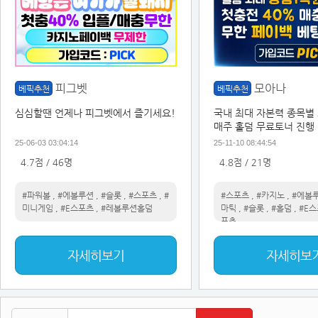
피그벳
모아나
베픽추천
베픽추천
심심할땐 언제나 피그벳에서 즐기세요!
국내 최대 자본력 종목별
매주 홀덤 무료토너 진행 
25-06-03 03:04:14
25-11-10 08:44:54
4.7점 / 46명
4.8점 / 21명
#파워볼
,
#에볼루션
,
#슬롯
,
#스포츠
,
#
#스포츠
,
#카지노
,
#에볼
미니게임
,
#E스포츠
,
#레볼루션홀덤
마틱
,
#슬롯
,
#홀덤
,
#E
포츠
자세히보기
자세히보