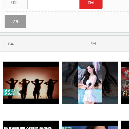
전체
번호
제목
KISS OF LIFE (키스오브라이프) 'SWEAT' Official Music Video
와...ㅈㄴ좋다
N
N
N
원빈해설위원
해골