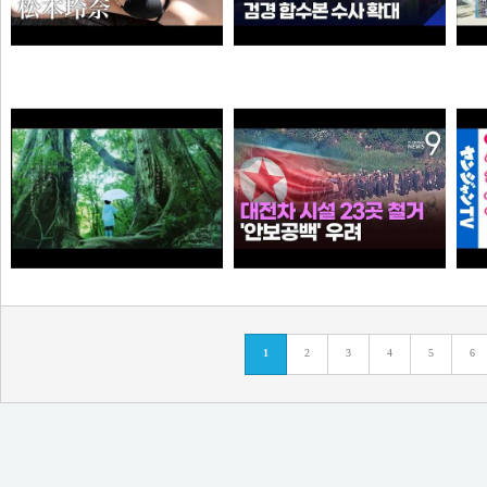
“6·3 지방선거 앞두고 신천지 민주당 가입 정황”…합수본, 수사 확대
【#松本玲奈】話題のショートドラマ出演女優が待望の水着グラビアに挑戦！――デジタル写真集『21歳の奇跡』好評発売中！ Reina Matsumoto
와꾸대장봉준
타짜신정환
[원작] 지금 만나러 갑니다 OST -시간을 넘어서
누가좀 말려봐라 ㅋ
1
2
3
4
5
6
아이언맨
떨어진원숭이