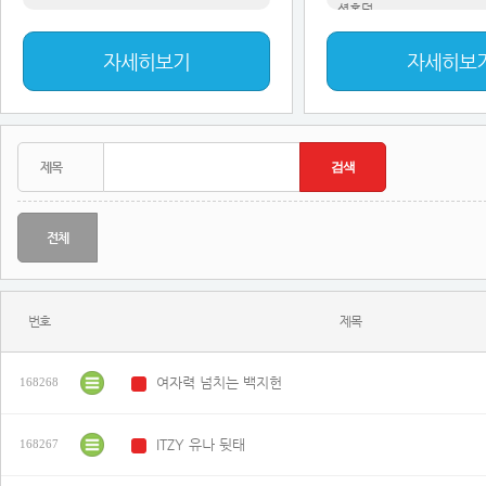
션홀덤
자세히보기
자세히보
전체
번호
제목
여자력 넘치는 백지헌
168268
N
ITZY 유나 뒷태
168267
N