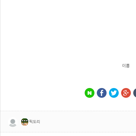
이쁨
픽도리