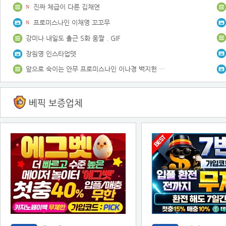
진짜 체급이 다른 김채연
N
프로미스나인 이채영 꼬꼬무
N
강미나 내일도 출근 5화 움짤 . GIF
장원영 인스타업뎃
앞으로 숙이는 안무 프로미스나인 이나경 백지헌 이채영
베픽 보증업체