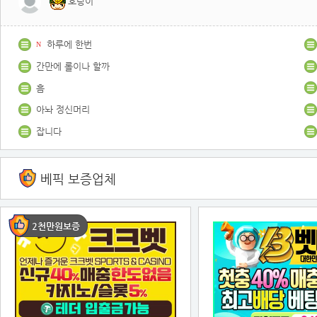
호랑이
하루에 한번
N
간만에 롤이나 할까
흠
아놔 정신머리
잡니다
베픽 보증업체
2천만원보증