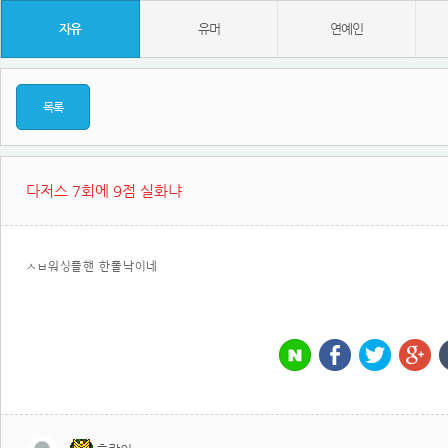
자유
유머
연예인
목록
다저스 7회에 9점 실화냐
ㅅㅂ워싱플핸 한폴낙이네