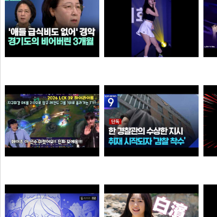
살다살다 미애가 불쌍해 보이는 날도 있구나 ㅋㅋㅋㅋ
추천시 여자친구
N
N
N
손예진
이영자
Welcome, GEN G Peyz
[단독] “안 데려와도 임의동행에 ‘죄명 바꾸기’”…경찰서 조직적 개입?
소주반샷
크롬