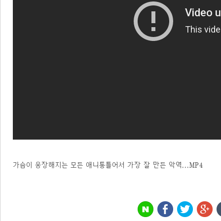
가슴이 웅장해지는 모든 애니통틀어서 가장 잘 만든 악역...MP4