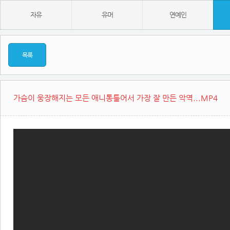
자유
유머
연예인
목록
가슴이 웅장해지는 모든 애니통틀어서 가장 잘 만든 악역...MP4