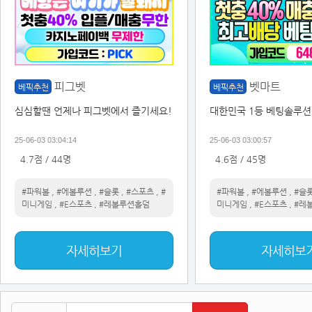
피그벳
벳마트
베픽추천
베픽추천
심심할땐 언제나 피그벳에서 즐기세요!
대한민국 1등 베팅솔루션
25-06-03 03:04:14
25-06-03 03:00:57
4.7점 / 44명
4.6점 / 45명
#파워볼
,
#에볼루션
,
#슬롯
,
#스포츠
,
#
#파워볼
,
#에볼루션
,
#슬
미니게임
,
#E스포츠
,
#레볼루션홀덤
미니게임
,
#E스포츠
,
#레
자세히보기
자세히보