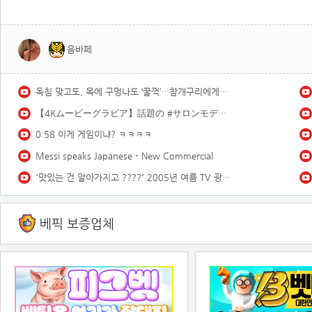
음바페
독침 맞고도, 목에 구멍나도 ‘꿀꺽’…참개구리에게는 말벌도 한끼 식사 ｜지금 이 장면
【4Kムービーグラビア】話題の #サロンモデル #緑川春菜 ちゃんが、2度目の登場にして初表紙！前回に引き続き、水着は一切ナシで、洋服グラビアの可能性に挑戦した撮影に最高画質で没入密着！【メイキング】
0:58 이게 게임이냐? ㅋㅋㅋㅋ
Messi speaks Japanese - New Commercial
'맛있는 건 알아가지고 ????' 2005년 여름 TV 광고 모음 | 옛날티브이 옛날광고 추억의광고
베픽 보증업체