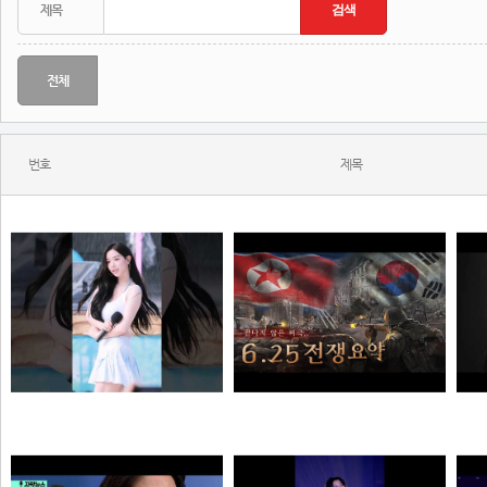
전체
번호
제목
와...ㅈㄴ좋다
한 편으로 알아보는 6.25전쟁
N
N
N
해골
질주머신