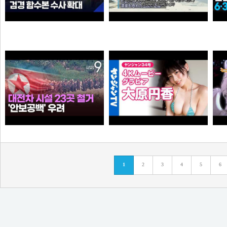
“6·3 지방선거 앞두고 신천지 민주당 가입 정황”…합수본, 수사 확대
0:41 할아버지 대담한거보소 영압지리네
와꾸대장봉준
오쿠오쿠오타쿠
누가좀 말려봐라 ㅋ
【4Kムービーグラビア】OL×コスプレイヤーの二刀流ヒロイン #大原円香 ちゃんが再登場！“殻を破る”をテーマに可愛らしさも破壊力もパワーアップした水着撮影に最高画質で没入密着！【メイキング】
1
2
3
4
5
6
떨어진원숭이
손나은