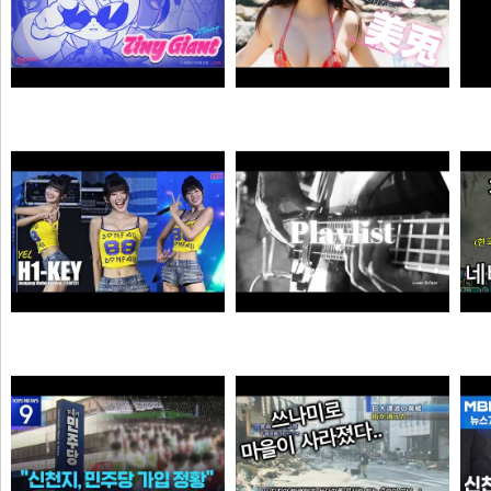
자오 EP 「Tiny Giant」 | 젠레스 존 제로
【#白濱美兎】変わらぬあどけなさから、こぼれおちる色気。――デジタル写真集『あの日の約束、大人の答え。』好評発売中！ Miu Shirahama
픽샤워
곰비서
하이키 옐 직캠 #YEL #H1KEY @260731 정읍물빛축제 ♬ 여름이었다 (Summer Was You)
듣게
픽도리
순대국