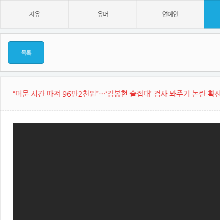
자유
유머
연예인
목록
“머문 시간 따져 96만2천원”…‘김봉현 술접대’ 검사 봐주기 논란 확산 -