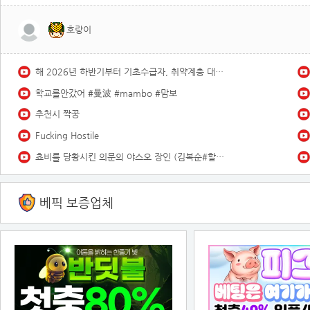
호랑이
해 2026년 하반기부터 기초수급자, 취약계층 대상 바뀌는 8가지!
학교를안갔어 #曼波 #mambo #맘보
추천시 짝꿍
Fucking Hostile
쵸비를 당황시킨 의문의 야스오 장인 (김복순#할머니)
베픽 보증업체