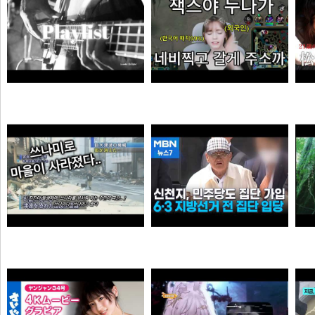
듣게
엘프녀가 롤하다 극대노하게된 이유
순대국
오타쿠
0:41 할아버지 대담한거보소 영압지리네
신천지, 6·3 지방선거 전 민주당 집단 입당…수도권 지역
오쿠오쿠오타쿠
떨어진원숭이