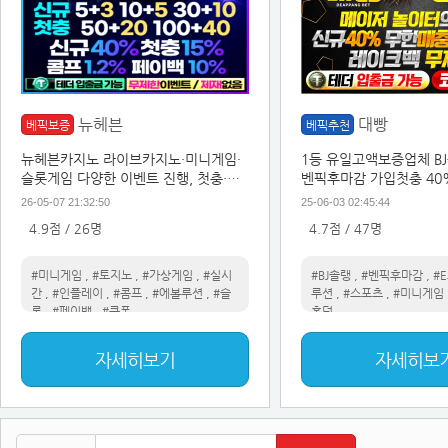
뉴헤븐
대빵
베픽보증
베픽추천
뉴헤븐카지노 라이브카지노·미니게임·
1등 유일고액보증업체 B
슬롯게임 다양한 이벤트 진행, 첫충·재
벤픽후마감 가입첫충 40
충·페이백 혜택과 빠른충전 무제한환전
벤트
26-05-07 21:32:50
25-06-03 02:45:44
지원
4.9점 / 26명
4.7점 / 47명
#미니게임
,
#토지노
,
#가상게임
,
#실시
#BJ솔랭
,
#벤픽후마감
,
#
간
,
#인플레이
,
#콤프
,
#에볼루션
,
#슬
루션
,
#스포츠
,
#미니게임
롯
,
#페이백
,
#쿠폰
홀덤
자세히보기
자세히보