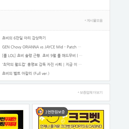
+ 게시물모음
쵸비의 6만딜 아리 감상하기
GEN Chovy ORIANNA vs JAYCE Mid - Patch 26.13 KR Ranked | lolrec
[롤 LOL] 쵸비 솔랭 근황. 쵸비 9월 롤 매드무비 | GEN Chovy Montage 2025
'최악의 월드컵' 홍명보 감독 자진 사퇴｜지금 이 장면
쵸비의 벨트 아칼리 (Full ver.)
+ 보증업체 더보기
2천만원보증