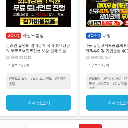
와일드홀덤
대빵
베픽보증
베픽추천
온라인 홀덤의 절대강자 국내 최대상금
1등 유일고액보증업체 B
의 무료토너먼트진행 보증 업체 인증 사
벤픽후마감 가입첫충 40
이트
벤트
25-06-03 03:20:50
25-06-03 02:45:44
4.8점 / 58명
4.7점 / 47명
#와일드 홀덤
,
#홀덤 토너먼트
,
#온라인
#BJ솔랭
,
#벤픽후마감
,
#
홀덤
루션
,
#스포츠
,
#미니게임
홀덤
자세히보기
자세히보