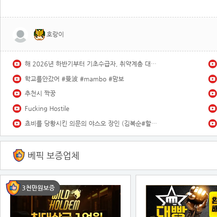
호랑이
해 2026년 하반기부터 기초수급자, 취약계층 대상 바뀌는 8가지!
학교를안갔어 #曼波 #mambo #맘보
추천시 짝꿍
Fucking Hostile
쵸비를 당황시킨 의문의 야스오 장인 (김복순#할머니)
베픽 보증업체
3천만원보증