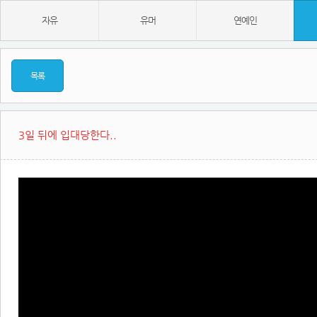
자유
유머
연예인
목록
3일 뒤에 입대당한다..