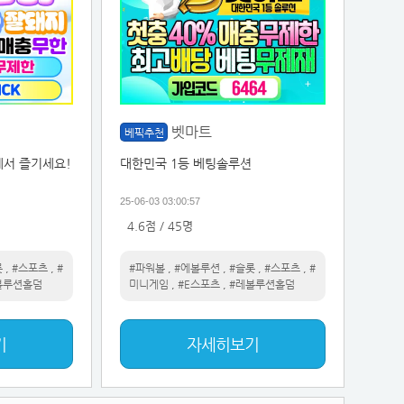
벳마트
베픽추천
서 즐기세요!
대한민국 1등 베팅솔루션
25-06-03 03:00:57
4.6점 / 45명
롯
,
#스포츠
,
#
#파워볼
,
#에볼루션
,
#슬롯
,
#스포츠
,
#
볼루션홀덤
미니게임
,
#E스포츠
,
#레볼루션홀덤
기
자세히보기