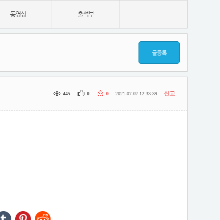
동영상
출석부
-
글등록
신고
445
0
0
2021-07-07 12:33:39
.