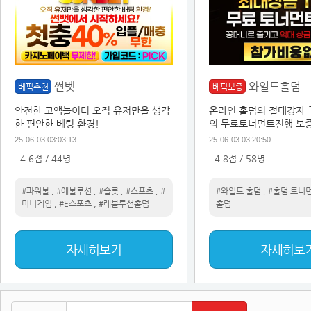
썬벳
와일드홀덤
베픽추천
베픽보증
안전한 고액놀이터 오직 유저만을 생각
온라인 홀덤의 절대강자 
한 편안한 베팅 환경!
의 무료토너먼트진행 보증
이트
25-06-03 03:03:13
25-06-03 03:20:50
4.6점 / 44명
4.8점 / 58명
#파워볼
,
#에볼루션
,
#슬롯
,
#스포츠
,
#
#와일드 홀덤
,
#홀덤 토너
미니게임
,
#E스포츠
,
#레볼루션홀덤
홀덤
자세히보기
자세히보