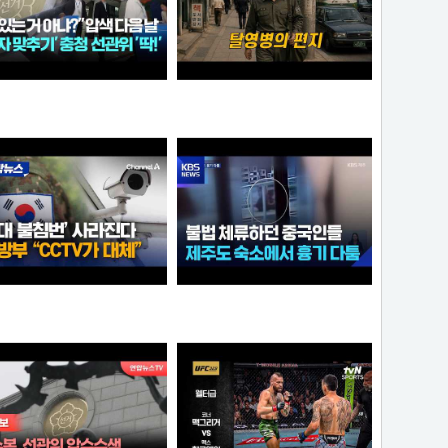
더 있는 거 아냐?" 압수수색 다음 날...충청 선관위서도 '숫자 맞추기' 포착
탈영병의 편지
애플
크롬
'군대 불침번' 사라진다… 국방부 "CCTV로 대체 가능"
불법 체류하던 중국인들...제주도 숙소에서 흉기 다툼
크롬
아이언맨