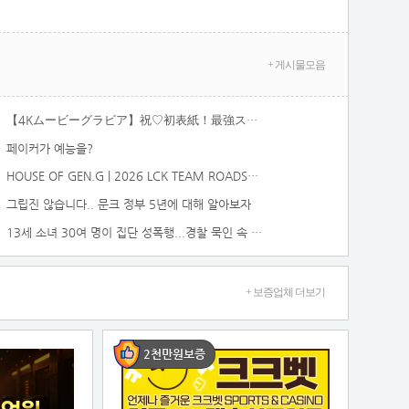
+ 게시물모음
【4Kムービーグラビア】祝♡初表紙！最強スタイルコスプレイヤー #すずら ちゃんがキタキツネになったり、馬と触れ合ったり…地元北海道で見せる自然体な水着撮影に最高画質で没入密着！【メイキング】
페이커가 예능을?
HOUSE OF GEN.G | 2026 LCK TEAM ROADSHOW GEN.G HOMESTAND
그립진 않습니다.. 문크 정부 5년에 대해 알아보자
13세 소녀 30여 명이 집단 성폭행...경찰 묵인 속 '공개 몽둥이질' ｜지금 이 장면
+ 보증업체 더보기
2천만원보증