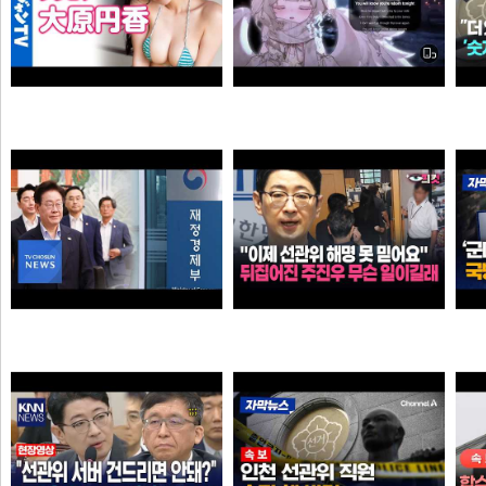
Call Of Silence - Clear Sky remix • Cover: Mirai | Atack on titan ost | Cover - Vtuber
【4Kムービーグラビア】OL×コスプレイヤーの二刀流ヒロイン #大原円香 ちゃんが再登場！“殻を破る”をテーマに可愛らしさも破壊力もパワーアップした水着撮影に最高画質で没入密着！【メイキング】
타짜신정환
손나은
"이제 선관위 해명 못 믿어요" 뒤집어진 주진우 무슨 일이길래
李 아파트 근저당 비판 재경부 게시글 당일 삭제…"대출 막더니 내로남불"
타짜신정환
애플