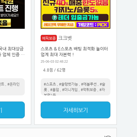
크크벳
베픽보증
국내 최대상금
스포츠 & E스포츠 배팅 최적화 놀이터
 업체 인증 사
업계 최대 자본력 !
25-06-03 02:48:22
4.8점 / 62명
먼트
,
#온라인
#스포츠
,
#솔랭벳가능
,
#에볼루션
,
#슬
롯
,
#홀덤
,
#미니게임
,
#먹튀보증
,
#자
본력1등
기
자세히보기