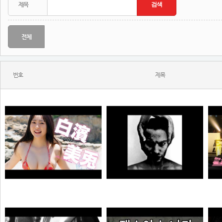
전체
번호
제목
MONSTA - Holdin' On (Skrillex & Nero Remix)
젠
【#白濱美兎】変わらぬあどけなさから、こぼれおちる色気。――デジタル写真集『あの日の約束、大人の答え。』好評発売中！ Miu Shirahama
N
극혐
곰비서