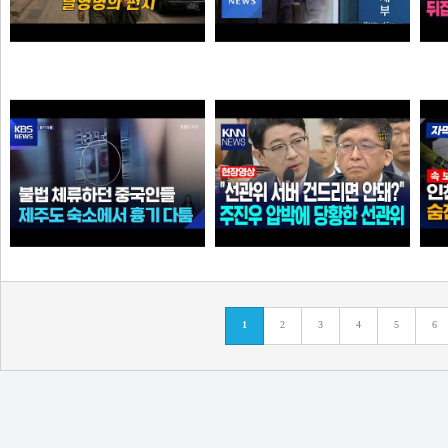
탈영병의 편지
李 아파트 근저당 비판 재경부 게시글 당일 삭제…"대출 막더니 내로남불"
크롬
애플
불법 체류하던 중국인들...제주도 숙소에서 흉기 다툼
"선관위 서버는 건드리면 안돼?" 주진우 압박에 '당황'한 선관위 사무총장142142421
1
2
3
4
5
6
아이언맨
가습기