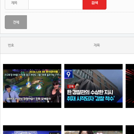
전체
번호
제목
Welcome, GEN G Peyz
[단독] “안 데려와도 임의동행에 ‘죄명 바꾸기’”…경찰서 조직적 개입?
N
N
N
소주반샷
크롬