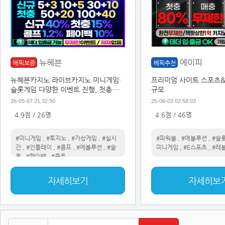
뉴헤븐
에이피
베픽보증
베픽추천
뉴헤븐카지노 라이브카지노·미니게임·
프리미엄 사이트 스포츠
슬롯게임 다양한 이벤트 진행, 첫충·재
규모
충·페이백 혜택과 빠른충전 무제한환전
26-05-07 21:32:50
25-06-03 02:58:03
지원
4.9점 / 26명
4.6점 / 46명
#미니게임
,
#토지노
,
#가상게임
,
#실시
#파워볼
,
#에볼루션
,
#슬
간
,
#인플레이
,
#콤프
,
#에볼루션
,
#슬
미니게임
,
#E스포츠
,
#레
롯
,
#페이백
,
#쿠폰
자세히보기
자세히보