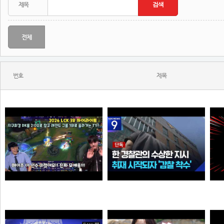
전체
번호
제목
Welcome, GEN G Peyz
[단독] “안 데려와도 임의동행에 ‘죄명 바꾸기’”…경찰서 조직적 개입?
N
N
N
소주반샷
크롬