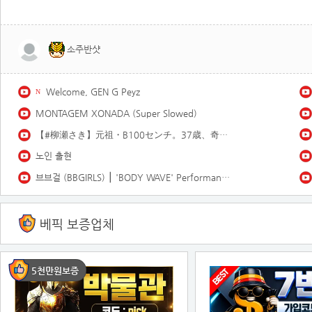
소주반샷
Welcome, GEN G Peyz
N
MONTAGEM XONADA (Super Slowed)
【#柳瀬さき】元祖・B100センチ。37歳、奇跡の美貌。――デジタル写真集『あこがれ』好評発売中！ Saki Yanase
노인 출현
브브걸 (BBGIRLS) ⎮ 'BODY WAVE' Performance Video
베픽 보증업체
5천만원보증