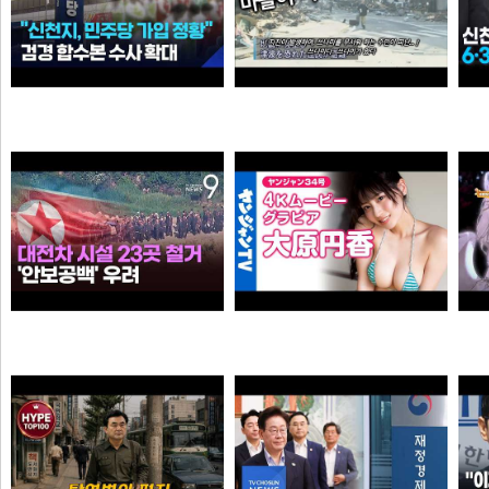
“6·3 지방선거 앞두고 신천지 민주당 가입 정황”…합수본, 수사 확대
0:41 할아버지 대담한거보소 영압지리네
와꾸대장봉준
오쿠오쿠오타쿠
누가좀 말려봐라 ㅋ
【4Kムービーグラビア】OL×コスプレイヤーの二刀流ヒロイン #大原円香 ちゃんが再登場！“殻を破る”をテーマに可愛らしさも破壊力もパワーアップした水着撮影に最高画質で没入密着！【メイキング】
떨어진원숭이
손나은