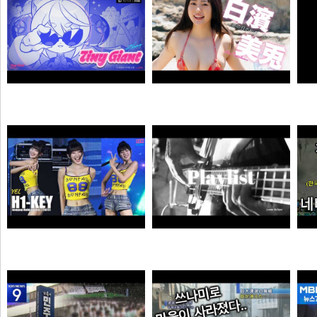
자오 EP 「Tiny Giant」 | 젠레스 존 제로
【#白濱美兎】変わらぬあどけなさから、こぼれおちる色気。――デジタル写真集『あの日の約束、大人の答え。』好評発売中！ Miu Shirahama
N
픽샤워
곰비서
하이키 옐 직캠 #YEL #H1KEY @260731 정읍물빛축제 ♬ 여름이었다 (Summer Was You)
듣게
픽도리
순대국