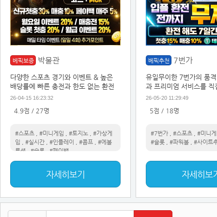
박물관
7번가
베픽보증
베픽추천
다양한 스포츠 경기와 이벤트 & 높은
유일무이한 7번가의 품격
배당률에 빠른 충전과 한도 없는 환전
과 프리미엄 서비스를 직
26-04-15 16:23:32
26-05-20 11:29:49
4.9점 / 27명
5점 / 18명
#스포츠
,
#미니게임
,
#토지노
,
#가상게
#7번가
,
#스포츠
,
#미니게
임
,
#실시간
,
#인플레이
,
#콤프
,
#에볼
#슬롯
,
#파워볼
,
#사이트
루션
,
#슬롯
,
#페이백
자세히보기
자세히보