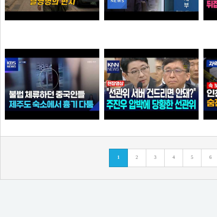
탈영병의 편지
李 아파트 근저당 비판 재경부 게시글 당일 삭제…"대출 막더니 내로남불"
크롬
애플
불법 체류하던 중국인들...제주도 숙소에서 흉기 다툼
"선관위 서버는 건드리면 안돼?" 주진우 압박에 '당황'한 선관위 사무총장142142421
1
2
3
4
5
6
아이언맨
가습기