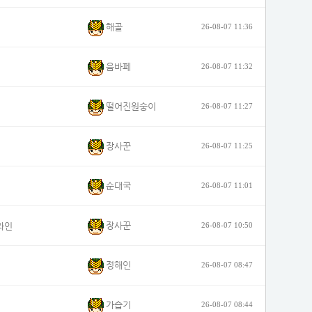
해골
26-08-07 11:36
음바페
26-08-07 11:32
떨어진원숭이
26-08-07 11:27
장사꾼
26-08-07 11:25
순대국
26-08-07 11:01
장사꾼
라인
26-08-07 10:50
정해인
26-08-07 08:47
가습기
26-08-07 08:44