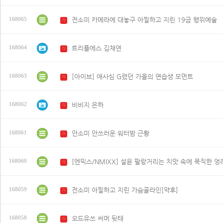
전소미 카메라에 대놓구 아찔하고 지린 19금 행위예술
168065
N
트리플에스 김채연
168064
N
[아이브] 애사심 G렸던 가을의 연습생 모먼트
168063
N
비비지 은하
168062
N
안소미 안쓰러운 워터밤 근황
168061
N
[엔믹스/NMIXX] 설윤 팔랑거리는 치맛 속에 묵직한 엉
168060
N
전소미 아찔하고 지린 가슴골라인[약후]
168059
N
오드유쓰 써머 뒷태
168058
N