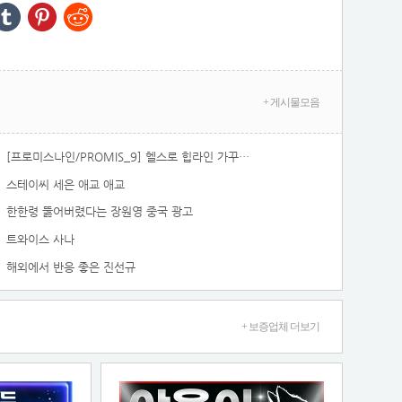
+ 게시물모음
[프로미스나인/PROMIS_9] 헬스로 힙라인 가꾸는 막내지헌.mp4
스테이씨 세은 애교 애교
한한령 뚫어버렸다는 장원영 중국 광고
트와이스 사나
해외에서 반응 좋은 진선규
+ 보증업체 더보기