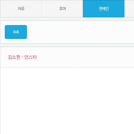
자유
유머
연예인
목록
김소현 - 인스타