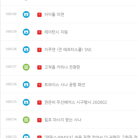
아이들 미연
168140
N
레이턴시 지원
168139
N
이주연 (전 애프터스쿨) SNS
168138
N
고척돔 카리나 전광판
168137
N
트와이스 사나 공항 패션
168136
N
권은비 두산베어스 시구행사 260802
168135
N
림프 마사지 받는 사나
168134
N
168133
N