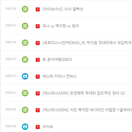
[아이브/IVE] 이서 얼빡샷
168156
N
유나 vs 백지헌 vs 원이
168155
N
168154
N
츄 혼자여행의묘미
168153
N
에스파 카리나 컨버스
168152
N
[에스파/ASEPA] 반전매력 무대위 압도적인 윈터 02
168151
N
[에스파/ASEPA] 지린 묵직한 바디라인 아찔한 Y굴곡라
168150
N
아이브
168149
N