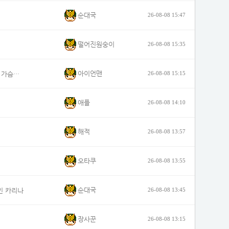
순대국
26-08-08 15:47
떨어진원숭이
26-08-08 15:35
아이언맨
[프로미스나인PROMIS_9] 박지원 무대위에서 과감하게 가슴공개[클릭금
26-08-08 15:15
애플
26-08-08 14:10
해적
26-08-08 13:57
오타쿠
26-08-08 13:55
순대국
인 카리나
26-08-08 13:45
장사꾼
26-08-08 13:15