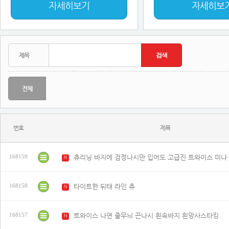
자세히보기
자세히보
전체
번호
제목
츄리닝 바지에 검정나시만 입어도 고급진 트와이스 미나
168159
N
타이트한 뒤태 라인 츄
168158
N
트와이스 나연 줄무늬 끈나시 흰속바지 흰망사스타킹
168157
N