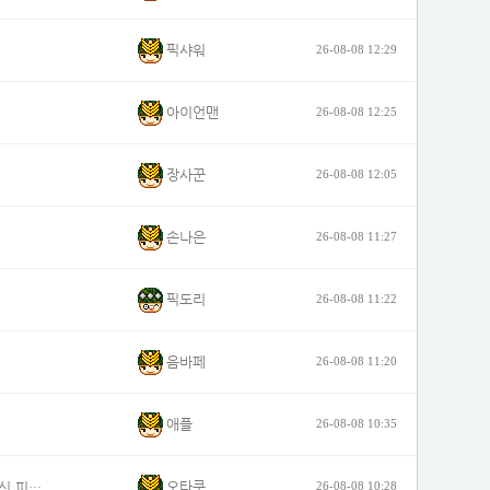
픽샤워
26-08-08 12:29
아이언맨
26-08-08 12:25
장사꾼
26-08-08 12:05
손나은
26-08-08 11:27
픽도리
26-08-08 11:22
음바페
26-08-08 11:20
애플
26-08-08 10:35
오타쿠
[엔믹스/NMIXX] 설윤 직캠 없어서 더 귀해진 고화질 전신 피지컬
26-08-08 10:28