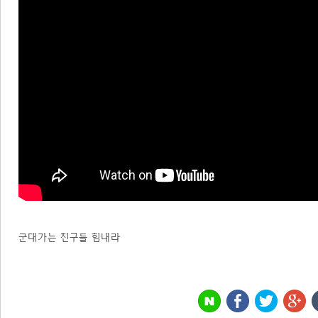
군대가는 친구들 힘내라