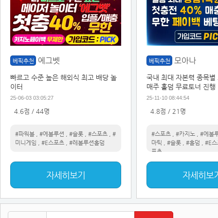
에그벳
모아나
베픽추천
베픽추천
빠르고 수준 높은 해외식 최고 배당 놀
국내 최대 자본력 종목별
이터
매주 홀덤 무료토너 진행 
25-06-03 03:05:27
25-11-10 08:44:54
4.6점 / 44명
4.8점 / 21명
#파워볼
,
#에볼루션
,
#슬롯
,
#스포츠
,
#
#스포츠
,
#카지노
,
#에볼
미니게임
,
#E스포츠
,
#레볼루션홀덤
마틱
,
#슬롯
,
#홀덤
,
#E
포츠
자세히보기
자세히보