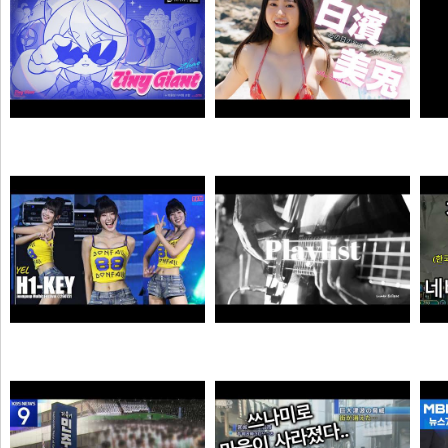
자오 EP 「Tiny Giant」 | 젠레스 존 제로
【#白濱美兎】変わらぬあどけなさから、こぼれおちる色気。――デジタル写真集『あの日の約束、大人の答え。』好評発売中！ Miu Shirahama
N
픽샤워
곰비서
하이키 옐 직캠 #YEL #H1KEY @260731 정읍물빛축제 ♬ 여름이었다 (Summer Was You)
듣게
픽도리
순대국