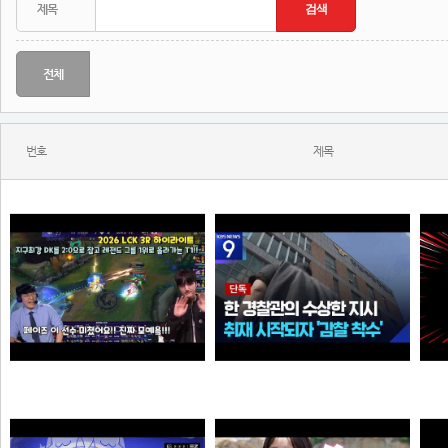
전체
번호
제목
Welcome, GEN G Peyz
[단독] “안 데려와도 임의동행에 ‘죄명 바꾸기’”…경찰서 조직적 개입?
N
N
N
소주반샷
크롬