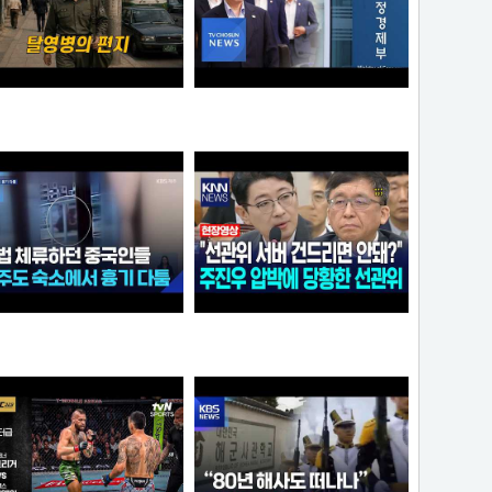
영병의 편지
李 아파트 근저당 비판 재경부 게시글 당일 삭제…"대출 막더니 내로남불"
크롬
애플
불법 체류하던 중국인들...제주도 숙소에서 흉기 다툼
"선관위 서버는 건드리면 안돼?" 주진우 압박에 '당황'한 선관위 사무총장142142421
아이언맨
가습기