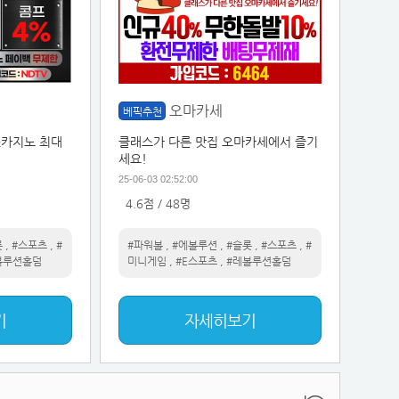
오마카세
베픽추천
&카지노 최대
클래스가 다른 맛집 오마카세에서 즐기
세요!
25-06-03 02:52:00
4.6점 / 48명
롯
,
#스포츠
,
#
#파워볼
,
#에볼루션
,
#슬롯
,
#스포츠
,
#
볼루션홀덤
미니게임
,
#E스포츠
,
#레볼루션홀덤
기
자세히보기