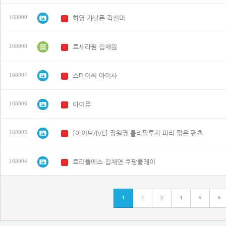
하영 갸날픈 각선미
168009
N
르세라핌 김채원
168008
N
스테이씨 아이사
168007
N
아이유
168006
N
[아이브/IVE] 장원영 롤라팔루자 파리 짧은 팬츠
168005
N
트리플에스 김채연 쿠팡플레이
168004
N
1
2
3
4
5
6