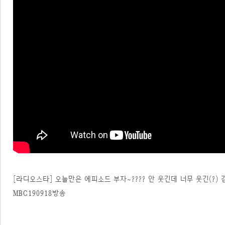
[라디오스타] 오늘만은 에피소드 부자~???? 안 웃긴데 너무 웃긴(?) 
MBC190918방송