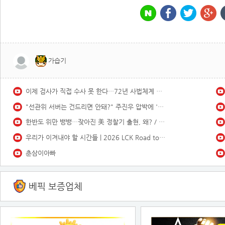
가습기
이제 검사가 직접 수사 못 한다…72년 사법체계 대전환421421
"선관위 서버는 건드리면 안돼?" 주진우 압박에 '당황'한 선관위 사무총장142142421
한반도 위만 뱅뱅…잦아진 美 정찰기 출현, 왜? / 채널A / 뉴스A
우리가 이겨내야 할 시간들 | 2026 LCK Road to MSI 비하인드
춘삼이아빠
베픽 보증업체