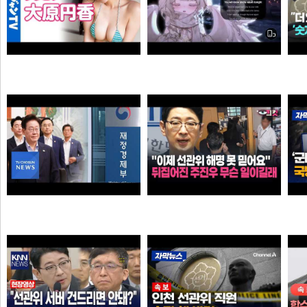
Call Of Silence - Clear Sky remix • Cover: Mirai | Atack on titan ost | Cover - Vtuber
【4Kムービーグラビア】OL×コスプレイヤーの二刀流ヒロイン #大原円香 ちゃんが再登場！“殻を破る”をテーマに可愛らしさも破壊力もパワーアップした水着撮影に最高画質で没入密着！【メイキング】
타짜신정환
손나은
"이제 선관위 해명 못 믿어요" 뒤집어진 주진우 무슨 일이길래
李 아파트 근저당 비판 재경부 게시글 당일 삭제…"대출 막더니 내로남불"
타짜신정환
애플