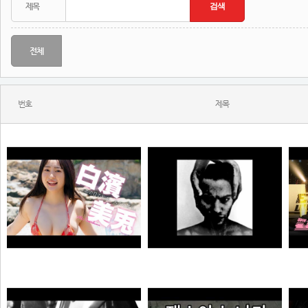
전체
번호
제목
MONSTA - Holdin' On (Skrillex & Nero Remix)
【#白濱美兎】変わらぬあどけなさから、こぼれおちる色気。――デジタル写真集『あの日の約束、大人の答え。』好評発売中！ Miu Shirahama
N
N
N
극혐
곰비서