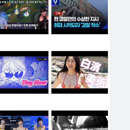
lcome, GEN G Peyz
[단독] “안 데려와도 임의동행에 ‘죄명 바꾸기’”…경찰서 조직적 개입?
소주반샷
크롬
자오 EP 「Tiny Giant」 | 젠레스 존 제로
【#白濱美兎】変わらぬあどけなさから、こぼれおちる色気。――デジタル写真集『あの日の約束、大人の答え。』好評発売中！ Miu Shirahama
픽샤워
곰비서