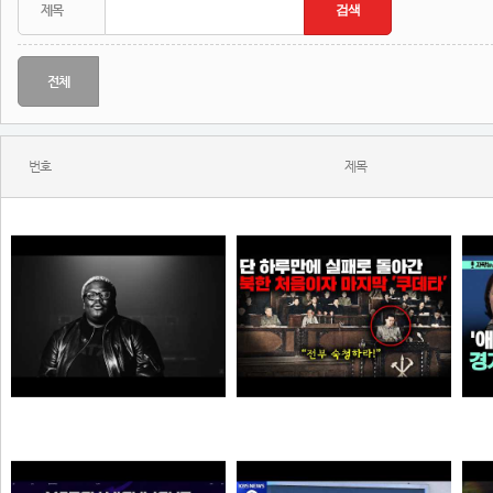
전체
번호
제목
KITSCHKRIEG - du bist gut genug without SHIRIN DAVID
북한에 그나마 남아 있었던 민주주의가 완전히 삭제되고 김일성이 권력을 잡게 된 결정적인 사건
N
N
N
소주반샷
오타쿠