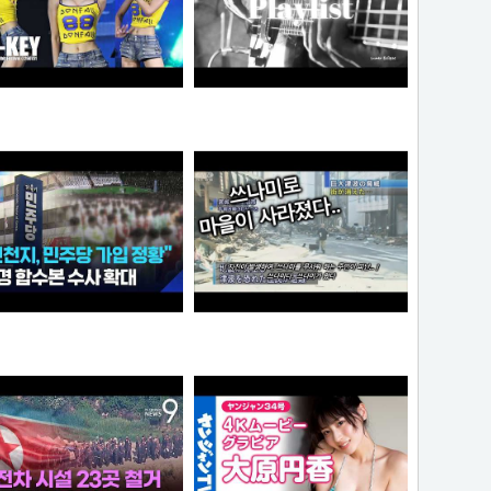
하이키 옐 직캠 #YEL #H1KEY @260731 정읍물빛축제 ♬ 여름이었다 (Summer Was You)
듣게
픽도리
순대국
“6·3 지방선거 앞두고 신천지 민주당 가입 정황”…합수본, 수사 확대
0:41 할아버지 대담한거보소 영압지리네
와꾸대장봉준
오쿠오쿠오타쿠