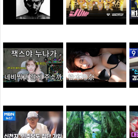
MONSTA - Holdin' On (Skrillex & Nero Remix)
젠랑이
극혐
물음표
엘프녀가 롤하다 극대노하게된 이유
【#松本玲奈】話題のショートドラマ出演女優が待望の水着グラビアに挑戦！――デジタル写真集『21歳の奇跡』好評発売中！ Reina Matsumoto
오타쿠
타짜신정환