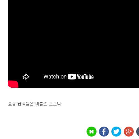
요즘 급식들은 비틀즈 모르냐