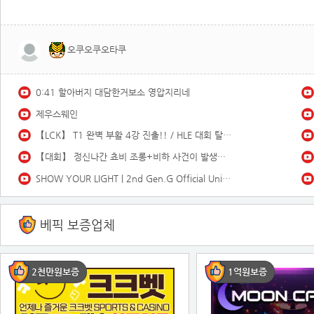
오쿠오쿠오타쿠
0:41 할아버지 대담한거보소 영압지리네
제우스웨인
【LCK】 T1 완벽 부활 4강 진출!! / HLE 대회 탈락 / GEN 4강 진출 - 2026 EWC
【대회】 정신나간 쵸비 조롱+비하 사건이 발생했습니다 ㄷㄷ / 말이 안되는 해명 - 롤 이스포츠
SHOW YOUR LIGHT | 2nd Gen.G Official Uniform
베픽 보증업체
2천만원보증
1억원보증