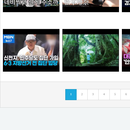
엘프녀가 롤하다 극대노하게된 이유
【#松本玲奈】話題のショートドラマ出演女優が待望の水着グラビアに挑戦！――デジタル写真集『21歳の奇跡』好評発売中！ Reina Matsumoto
오타쿠
타짜신정환
신천지, 6·3 지방선거 전 민주당 집단 입당…수도권 지역
[원작] 지금 만나러 갑니다 OST -시간을 넘어서
누
1
2
3
4
5
6
떨어진원숭이
아이언맨