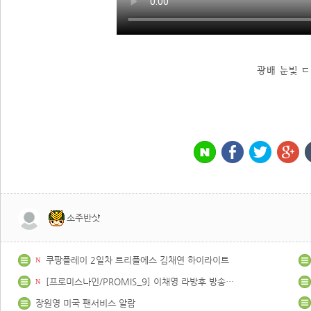
광배 눈빛 
소주반샷
쿠팡플레이 2일차 트리플에스 김채연 하이라이트
N
[프로미스나인/PROMIS_9] 이채영 라방후 방송사고 순간포착...일어
N
장원영 미국 팬서비스 알람