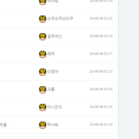
픽샤워
26-08-08 05:10
오쿠오쿠오타쿠
26-08-08 02:25
질주머신
26-08-08 02:19
해적
26-08-08 02:17
이영자
26-08-08 02:15
크롬
26-08-08 02:05
미니언즈
26-08-08 01:35
픽샤워
더워서 가슴에 물 살짝 뿌리는 QWER 쵸단 묵직한 검정 주름 민소매
26-08-08 01:29