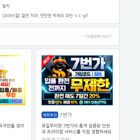
빌리
[오마이걸] 짧은 치마, 탄탄한 하체의 유빈 ㄷㄷ.gif
+ 보증업체 더보기
7번가
베픽추천
유저만을 생각
유일무이한 7번가의 품격 검증된 안전
과 프리미엄 서비스를 직접 경험하세요
26-05-20 11:29:49