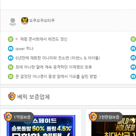
오쿠오쿠오타쿠
채령 콘서트에서 레전드 갱신
N
qwer 히나
6년만에 재회한 미나미와 전소연 (리센느 & 아이들)
최애 아니란 말에 계속 공격하던 이채영의 최후
돈 없었던 이나경이 동생 앞에서 가오를 살린 방법(프로미스나인)
베픽 보증업체
1억원보증
3천만원보증