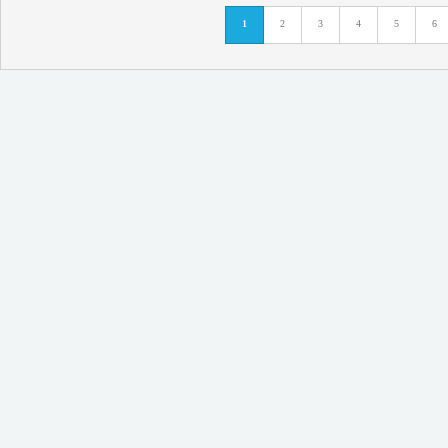
1
2
3
4
5
6