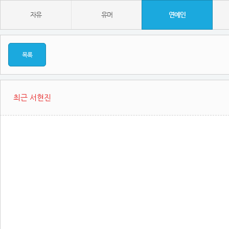
자유
유머
연예인
목록
최근 서현진