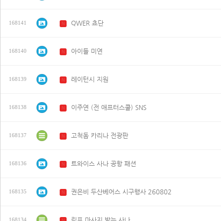
QWER 쵸단
168141
N
아이들 미연
168140
N
레이턴시 지원
168139
N
이주연 (전 애프터스쿨) SNS
168138
N
고척돔 카리나 전광판
168137
N
트와이스 사나 공항 패션
168136
N
권은비 두산베어스 시구행사 260802
168135
N
림프 마사지 받는 사나
168134
N