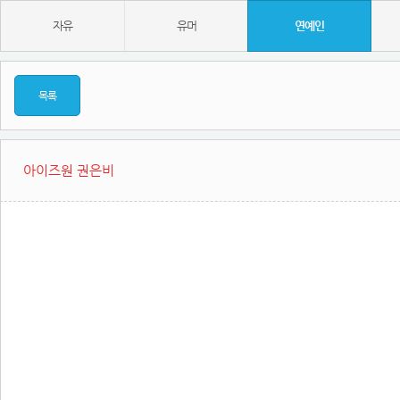
자유
유머
연예인
목록
아이즈원 권은비