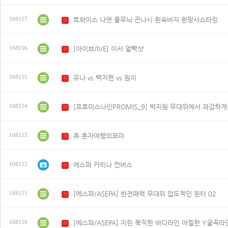
트와이스 나연 줄무늬 끈나시 흰속바지 흰망사스타킹
168157
N
[아이브/IVE] 이서 얼빡샷
168156
N
유나 vs 백지헌 vs 원이
168155
N
168154
N
츄 혼자여행의묘미
168153
N
에스파 카리나 컨버스
168152
N
[에스파/ASEPA] 반전매력 무대위 압도적인 윈터 02
168151
N
[에스파/ASEPA] 지린 묵직한 바디라인 아찔한 Y굴곡라
168150
N