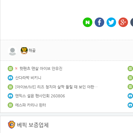
해골
핫팬츠 맨살 아이브 안유진
N
산다라박 비키니
[아이브/IVE] 리즈 청치마 살짝 들릴 때 보인 야한 엉밑살
엔믹스 설윤 팬사인회 260806
에스파 카리나 윈터
베픽 보증업체