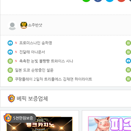
소주반샷
프로미스나인 송하영
N
진달래 아나운서
N
촉촉한 눈빛 볼빵빵 트와이스 사나
N
일본 도쿄 순방중인 설윤
쿠팡플레이 2일차 트리플에스 김채연 하이라이트
베픽 보증업체
5천만원보증