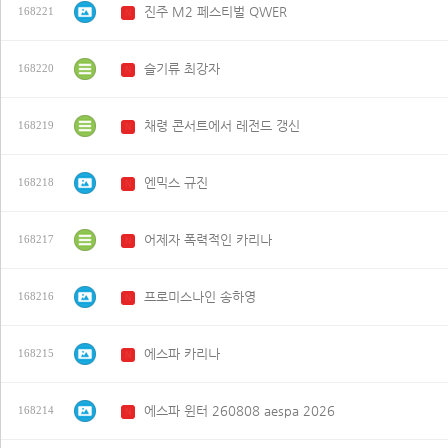
진주 M2 페스티벌 QWER
168221
N
슬기류 최강자
168220
N
채령 콘서트에서 레전드 갱신
168219
N
엔믹스 규진
168218
N
어제자 폭력적인 카리나
168217
N
프로미스나인 송하영
168216
N
에스파 카리나
168215
N
에스파 윈터 260808 aespa 2026
168214
N