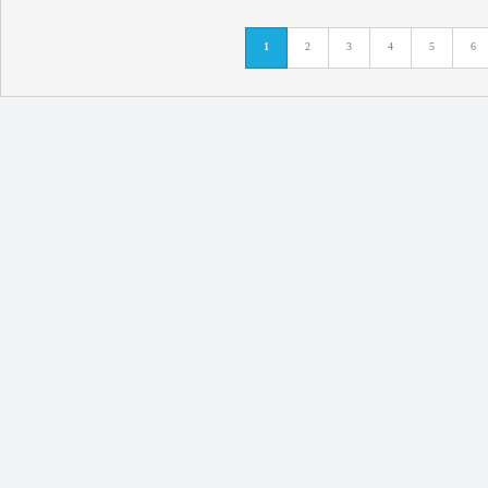
1
2
3
4
5
6