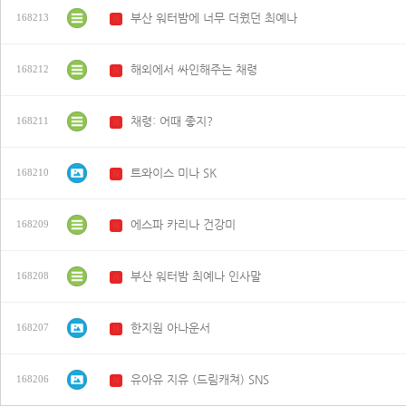
부산 워터밤에 너무 더웠던 최예나
168213
N
해외에서 싸인해주는 채령
168212
N
채령: 어때 좋지?
168211
N
트와이스 미나 SK
168210
N
에스파 카리나 건강미
168209
N
부산 워터밤 최예나 인사말
168208
N
한지원 아나운서
168207
N
유아유 지유 (드림캐쳐) SNS
168206
N