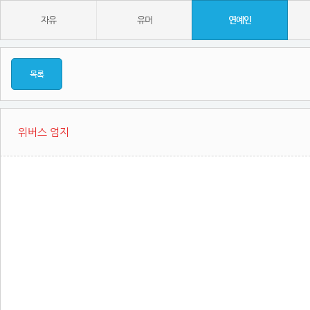
자유
유머
연예인
목록
위버스 엄지