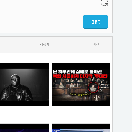
글등록
작성자
시간
KITSCHKRIEG - du bist gut genug without SHIRIN DAVID
북한에 그나마 남아 있었던 민주주의가 완전히 삭제되고 김일성이 권력을 잡게 된 결정적인 사건
N
소주반샷
오타쿠