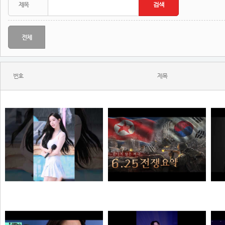
전체
번호
제목
와...ㅈㄴ좋다
한 편으로 알아보는 6.25전쟁
N
N
N
해골
질주머신