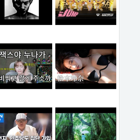
MONSTA - Holdin' On (Skrillex & Nero Remix)
젠랑이
극혐
물음표
엘프녀가 롤하다 극대노하게된 이유
【#松本玲奈】話題のショートドラマ出演女優が待望の水着グラビアに挑戦！――デジタル写真集『21歳の奇跡』好評発売中！ Reina Matsumoto
오타쿠
타짜신정환