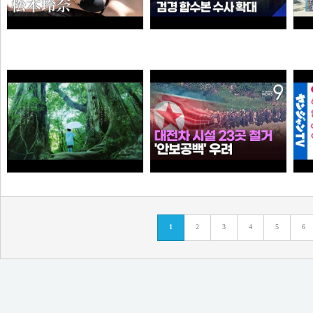
“6·3 지방선거 앞두고 신천지 민주당 가입 정황”…합수본, 수사 확대
【#松本玲奈】話題のショートドラマ出演女優が待望の水着グラビアに挑戦！――デジタル写真集『21歳の奇跡』好評発売中！ Reina Matsumoto
와꾸대장봉준
타짜신정환
[원작] 지금 만나러 갑니다 OST -시간을 넘어서
누가좀 말려봐라 ㅋ
1
2
3
4
5
6
아이언맨
떨어진원숭이