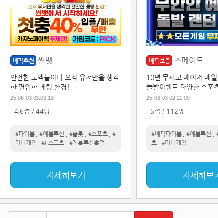
썬벳
스페이드
베픽추천
베픽보증
안전한 고액놀이터 오직 유저만을 생각
10년 무사고 메이저 매
한 편안한 베팅 환경!
돌발이벤트 다양한 스포
25-06-03 03:03:13
25-06-03 02:22:09
4.6점 / 44명
5점 / 112명
#파워볼
,
#에볼루션
,
#슬롯
,
#스포츠
,
#
#베픽파워볼
,
#에볼루션
,
미니게임
,
#E스포츠
,
#레볼루션홀덤
츠
,
#미니게임
자세히보기
자세히보