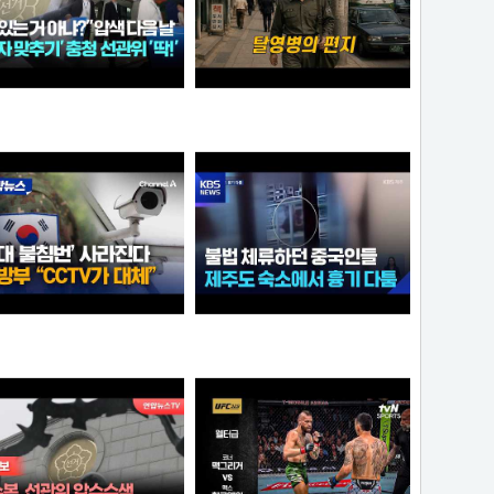
더 있는 거 아냐?" 압수수색 다음 날...충청 선관위서도 '숫자 맞추기' 포착
탈영병의 편지
애플
크롬
'군대 불침번' 사라진다… 국방부 "CCTV로 대체 가능"
불법 체류하던 중국인들...제주도 숙소에서 흉기 다툼
크롬
아이언맨