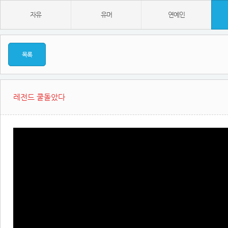
자유
유머
연예인
목록
레전드 쿨돌았다