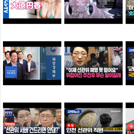
Call Of Silence - Clear Sky remix • Cover: Mirai | Atack on titan ost | Cover - Vtuber
【4Kムービーグラビア】OL×コスプレイヤーの二刀流ヒロイン #大原円香 ちゃんが再登場！“殻を破る”をテーマに可愛らしさも破壊力もパワーアップした水着撮影に最高画質で没入密着！【メイキング】
타짜신정환
손나은
"이제 선관위 해명 못 믿어요" 뒤집어진 주진우 무슨 일이길래
李 아파트 근저당 비판 재경부 게시글 당일 삭제…"대출 막더니 내로남불"
타짜신정환
애플