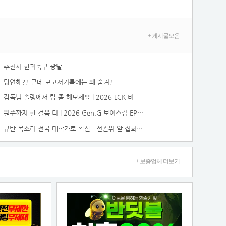
+ 게시물모음
추천시 한궈축구 광탈
당연해?? 근데 보고서기록에는 왜 숨겨?
감독님 솔랭에서 탑 좀 해보세요 | 2026 LCK 비하인드 EP.09
원주까지 한 걸음 더 | 2026 Gen.G 보이스컴 EP.08
규탄 목소리 전국 대학가로 확산...선관위 앞 집회도 이어져 / YTN
+ 보증업체 더보기