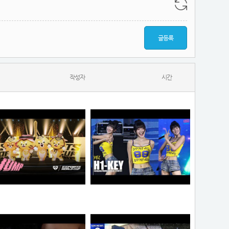
글등록
작성자
시간
젠랑이
하이키 옐 직캠 #YEL #H1KEY @260731 정읍물빛축제 ♬ 여름이었다 (Summer Was You)
픽도리
물음표