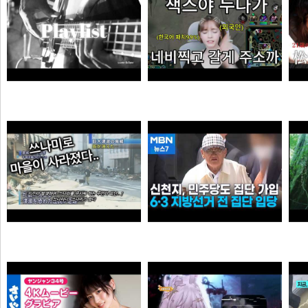
듣게
엘프녀가 롤하다 극대노하게된 이유
순대국
오타쿠
0:41 할아버지 대담한거보소 영압지리네
신천지, 6·3 지방선거 전 민주당 집단 입당…수도권 지역
오쿠오쿠오타쿠
떨어진원숭이