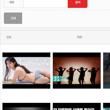
전체
번호
제목
KISS OF LIFE (키스오브라이프) 'SWEAT' Official Music Video
【＋Special #七瀬なな vol.2】大ヒット1st写真集『みつめて。』から、完全未公開カット＆写真集未収録の衣装をお届け!!＜2026年8月前期＞
N
N
N
원빈해설위원
곰비서