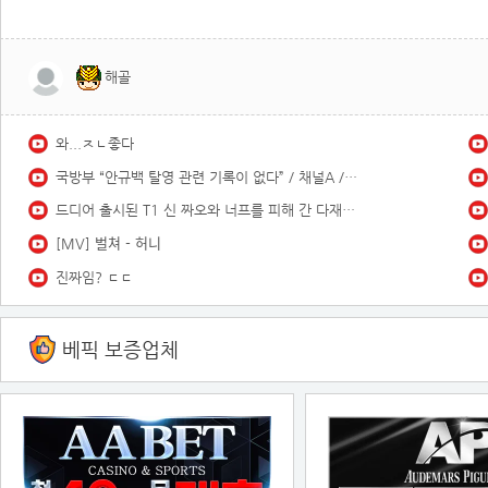
해골
와...ㅈㄴ좋다
국방부 “안규백 탈영 관련 기록이 없다” / 채널A / 뉴스A
드디어 출시된 T1 신 짜오와 너프를 피해 간 다재다능+스태틱+무라마나로 다시 전성기를 되찾은 신 짜오
[MV] 벌쳐 - 허니
진짜임? ㄷㄷ
베픽 보증업체