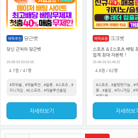
당근벳
크크벳
베픽추천
베픽보증
당신 근처의 당근벳
스포츠 & E스포츠 배팅 
업계 최대 자본력 !
25-06-03 03:02:05
25-06-03 02:48:22
4.7점 / 41명
4.8점 / 62명
#파워볼
,
#에볼루션
,
#슬롯
,
#스포츠
,
#
#스포츠
,
#솔랭벳가능
,
#
미니게임
,
#E스포츠
,
#레볼루션홀덤
롯
,
#홀덤
,
#미니게임
,
#
본력1등
자세히보기
자세히보