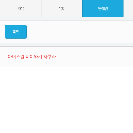
자유
유머
연예인
목록
아이즈원 미야와키 사쿠라