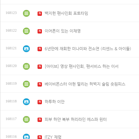
백지헌 팬사인회 포토타임
168123
N
이어폰이 있는 이채영
168122
N
6년만에 재회한 미나미와 전소연 (리센느 & 아이들)
168121
N
[아이브] 영상 팬사인회, 팬서비스 하는 이서
168120
N
베이비몬스터 아현 떨리는 허벅지 슬림 숏원피스
168119
N
하투하 이안
168118
N
피부 하얀 복부 허리라인 에스파 윈터
168117
N
ITZY 채령
168116
N