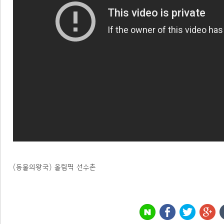
(동물의왕국) 올림픽 선수촌