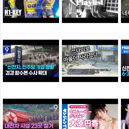
하이키 옐 직캠 #YEL #H1KEY @260731 정읍물빛축제 ♬ 여름이었다 (Summer Was You)
듣게
픽도리
순대국
“6·3 지방선거 앞두고 신천지 민주당 가입 정황”…합수본, 수사 확대
0:41 할아버지 대담한거보소 영압지리네
와꾸대장봉준
오쿠오쿠오타쿠