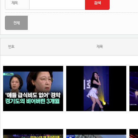
전체
번호
제목
살다살다 미애가 불쌍해 보이는 날도 있구나 ㅋㅋㅋㅋ
추천시 여자친구
N
N
N
손예진
이영자