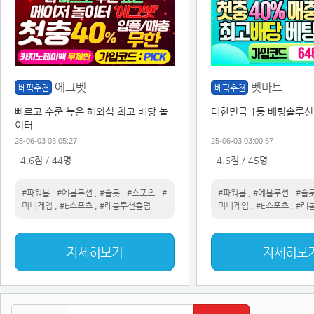
에그벳
벳마트
베픽추천
베픽추천
빠르고 수준 높은 해외식 최고 배당 놀
대한민국 1등 베팅솔루션
이터
25-06-03 03:05:27
25-06-03 03:00:57
4.6점 / 44명
4.6점 / 45명
#파워볼
,
#에볼루션
,
#슬롯
,
#스포츠
,
#
#파워볼
,
#에볼루션
,
#슬
미니게임
,
#E스포츠
,
#레볼루션홀덤
미니게임
,
#E스포츠
,
#레
자세히보기
자세히보